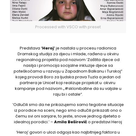
Processed with VSCO with preset
Predstava
‘Heroj’
je nastala u procesu radionica
Dramskog studija za djecu i mlade, rađena u okviru
regionalnog projekta pod nazivom ‘Zaštita djece od
nasilja i promocija socijalne inkluzije djece sa
poteškoćama u razvoju u Zapadnom Balkanu i Turskoj”
kojeg provodi Boro za ljudska prava Tuzla a jedan od
partnera je Unicef koji realizuje projekat u okviru
kampanje pod nazivom „#sklonibatine da su valjale u
raju bi i ostale“.
‘Odlučili smo da ne prikazujemo samo tegobne situacije
iz porodice na sceni, nego smo odlučili prikazati ono o
čemu svi oni sanjare, to jeste, snove jednog djeteta o
idealnoj porodici.’ –
Amila Beširović
o predstavi Heroj
‘Heroj’ govori o ulozi odgoja kao najbitnijeg faktora u