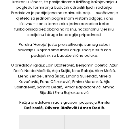
kreiranju ličnosti, te posljedicama fizičkog kažnjavanja u
pogledu formiranja budućih odraslih ljudi i roditelja.
Predstava je podijeljena na realnu situaciju – suočavanje
djeteta sa jednom pogrešnom vrstom odgoja, i onu
ifktivnu – san o tome kako jedna porodica treba
funkcionisati bez obzira na rasnu, nacionalnu, vjersku,
socijalnu i druge katerogije pripadnosti.
Poruka ‘Heroja’ jeste preispitivanje samog sebe i
situacija u kojima smo imali drugi izbor; a služi kao
podsjetnik za buduće slične odluke.
U predstavi igraju: Edin Džaferović, Benjamin Goletić, Azur
Delić, Naida Meštrić, Asja Suljić, Nina Ratajc, Alen Mešić,
Elena Zendeli, Irma Šiljak, Emana Suljendić, Minela
Kovačević, Edna Oštraković, Emina Morankić, Ajla
Saliharević, Samira Dedić, Amar Bajraktarević, Amina
Bijedić i Erna Bajraktarević.
Režiju predstave i rad s grupom potpisuju
Amila
Beširović, Olivera Blažević
i
Amra Dedić.