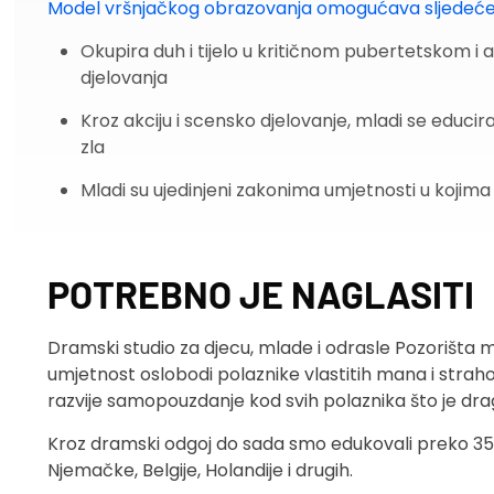
Model vršnjačkog obrazovanja omogućava sljedeć
Okupira duh i tijelo u kritičnom pubertetskom i
djelovanja
Kroz akciju i scensko djelovanje, mladi se educi
zla
Mladi su ujedinjeni zakonima umjetnosti u kojima 
POTREBNO JE NAGLASITI
Dramski studio za djecu, mlade i odrasle Pozorišta m
umjetnost oslobodi polaznike vlastitih mana i strah
razvije samopouzdanje kod svih polaznika što je drago
Kroz dramski odgoj do sada smo edukovali preko 3500 d
Njemačke, Belgije, Holandije i drugih.