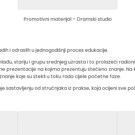
Promotivni materijal – Dramski studio
dih i odraslih u jednogodišnji proces edukacije.
u, stariju i grupu srednjeg uzrasta i to prolazeći radioni
vne prezentacije na kojima prezentuju stečeno znanje. Na 
nanje koje su stekli u toku rada cijele početne faze.
sastavljenju od stručnjaka iz prakse, koja ocijeni sve polazni