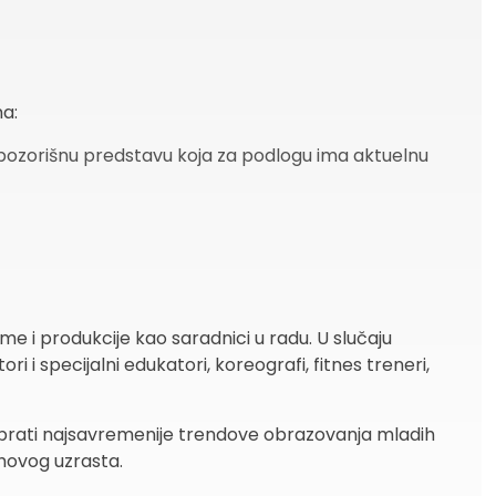
a:
a pozorišnu predstavu koja za podlogu ima aktuelnu
e i produkcije kao saradnici u radu. U slučaju
ri i specijalni edukatori, koreografi, fitnes treneri,
ji prati najsavremenije trendove obrazovanja mladih
hovog uzrasta.