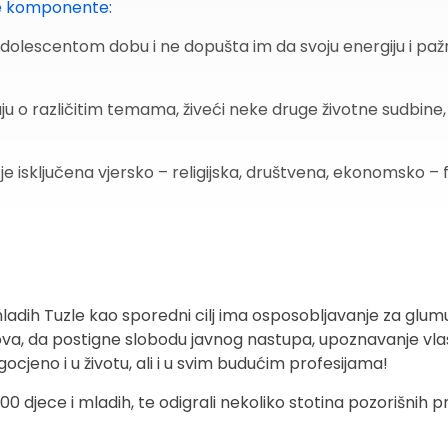
e komponente:
 adolescentom dobu i ne dopušta im da svoju energiju i p
raju o različitim temama, živeći neke druge životne sudbine
je isključena vjersko – religijska, društvena, ekonomsko – f
ladih Tuzle kao sporedni cilj ima osposobljavanje za glumu.
ova, da postigne slobodu javnog nastupa, upoznavanje vlas
cjeno i u životu, ali i u svim budućim profesijama!
jece i mladih, te odigrali nekoliko stotina pozorišnih pred