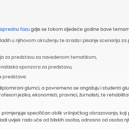
aprednu fazu
gdje se tokom sljedeće godine bave temam
ladih u njihovom okruženju te izrada i pisanje scenarija z
afija za predstavu sa navedenom tematikom,
ronalaska sponzora za predstavu,
a predstave.
iplomirani glumci, a povremeno se angažuju i studenti glum
sori jezika, ekonomisti, pravnici, žurnalisti, te rehabilitato
ta primjenjuje specifičan oblik vršnjačkog obrazovanja, ko
adi uvijek rado uče od bliskih osoba, odnosno od osoba nj