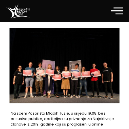
Na sceni Pozorišta Mladih Tuzle, u srijedu 19.08. bez
prisustva publike, dodijeljna su priznanja za Najaktivnije
članove iz 2019. godine koji su proglašeni u online