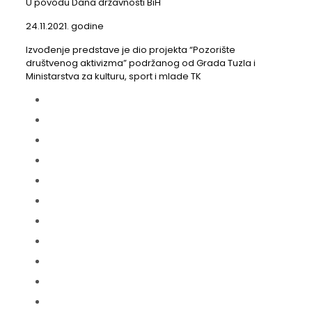
U povodu Dana državnosti BiH
24.11.2021. godine
Izvođenje predstave je dio projekta “Pozorište
društvenog aktivizma” podržanog od Grada Tuzla i
Ministarstva za kulturu, sport i mlade TK