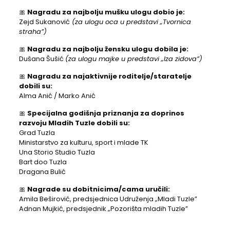
🎀
Nagradu za najbolju mušku ulogu dobio je:
Zejd Sukanović
(za ulogu oca u predstavi „Tvornica
straha”)
🎀
Nagradu za najbolju žensku ulogu dobila je:
Dušana Šušić
(za ulogu majke u predstavi „Iza zidova”)
🎀
Nagradu za najaktivnije roditelje/staratelje
dobili su:
Alma Anić / Marko Anić
🎀
Specijalna godišnja priznanja za doprinos
razvoju Mladih Tuzle dobili su:
Grad Tuzla
Ministarstvo za kulturu, sport i mlade TK
Una Storio Studio Tuzla
Bart doo Tuzla
Dragana Bulić
🎀
Nagrade su dobitnicima/cama uručili:
Amila Beširović, predsjednica Udruženja „Mladi Tuzle”
Adnan Mujkić, predsjednik „Pozorišta mladih Tuzle”