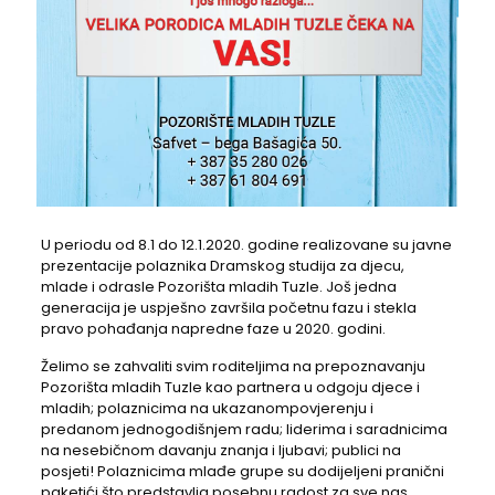
U periodu od 8.1 do 12.1.2020. godine realizovane su javne
prezentacije polaznika Dramskog studija za djecu,
mlade i odrasle Pozorišta mladih Tuzle. Još jedna
generacija je uspješno završila početnu fazu i stekla
pravo pohađanja napredne faze u 2020. godini.
Želimo se zahvaliti svim roditeljima na prepoznavanju
Pozorišta mladih Tuzle kao partnera u odgoju djece i
mladih; polaznicima na ukazanompovjerenju i
predanom jednogodišnjem radu; liderima i saradnicima
na nesebičnom davanju znanja i ljubavi; publici na
posjeti! Polaznicima mlađe grupe su dodijeljeni pranični
paketići što predstavlja posebnu radost za sve nas.