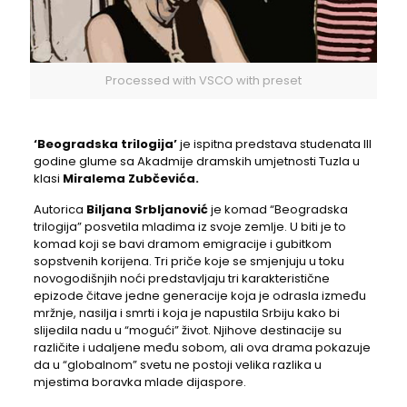
Processed with VSCO with preset
‘Beogradska trilogija’
je ispitna predstava studenata III
godine glume sa Akadmije dramskih umjetnosti Tuzla u
klasi
Miralema Zubčevića.
Autorica
Biljana Srbljanović
je komad “Beogradska
trilogija” posvetila mladima iz svoje zemlje. U biti je to
komad koji se bavi dramom emigracije i gubitkom
sopstvenih korijena. Tri priče koje se smjenjuju u toku
novogodišnjih noći predstavljaju tri karakteristične
epizode čitave jedne generacije koja je odrasla između
mržnje, nasilja i smrti i koja je napustila Srbiju kako bi
slijedila nadu u “mogući” život. Njihove destinacije su
različite i udaljene među sobom, ali ova drama pokazuje
da u “globalnom” svetu ne postoji velika razlika u
mjestima boravka mlade dijaspore.