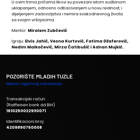
U ovim trima pričama likovi su povezani istom sudbinom:
uklapanjem, odnosno odbacivanjem u novu realnost, i
dijeljenjem zadovoljstva i nemira svakodnevnog života
sa svojim vršnjacima.
Mentor:
Miralem Zubčević
Igraju:
Elvis Jahić, Vesna Kurtović, Fatima Džaferović,
Nedim Malkočević, Mirza Ćatibušić i Adnan Mujkić.
POZORIŠTE MLADIH TUZLE
Mjesto sigurnog odrastanja
Transakcijski račun:
(Raiffeisen bank dd BiH)
1610250022930071
Identifikacioni broj:
4209890760008