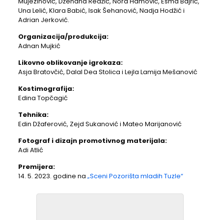
Mujezinović, Dženana Redžić, Nora Hamović, Esma Bajrić,
Una Lelić, Klara Babić, Isak Šehanović, Nadja Hodžić i
Adrian Jerković.
Organizacija/produkcija:
Adnan Mujkić
Likovno oblikovanje igrokaza:
Asja Bratovčić, Dalal Dea Stolica i Lejla Lamija Mešanović
Kostimografija:
Edina Topčagić
Tehnika:
Edin Džaferović, Zejd Sukanović i Mateo Marijanović
Fotograf i dizajn promotivnog materijala:
Adi Atlić
Premijera:
14. 5. 2023. godine na
„Sceni Pozorišta mladih Tuzle“