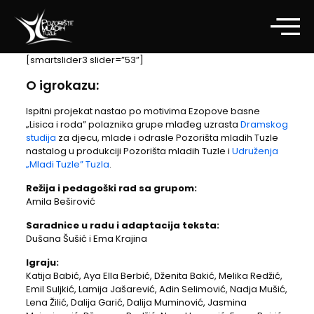
[smartslider3 slider=”53”]
O igrokazu:
Ispitni projekat nastao po motivima Ezopove basne
„Lisica i roda” polaznika grupe mlađeg uzrasta
Dramskog
studija
za djecu, mlade i odrasle Pozorišta mladih Tuzle
nastalog u produkciji Pozorišta mladih Tuzle i
Udruženja
„Mladi Tuzle” Tuzla
.
Režija i pedagoški rad sa grupom:
Amila Beširović
Saradnice u radu i adaptacija teksta:
Dušana Šušić i Ema Krajina
Igraju:
Katija Babić, Aya Ella Berbić, Dženita Bakić, Melika Redžić,
Emil Suljkić, Lamija Jašarević, Adin Selimović, Nadja Mušić,
Lena Žilić, Dalija Garić, Dalija Muminović, Jasmina