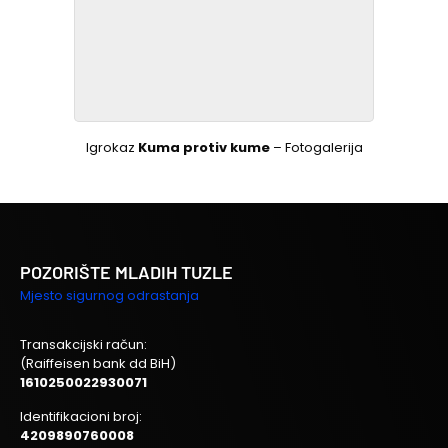
Igrokaz
Kuma protiv kume
– Fotogalerija
POZORIŠTE MLADIH TUZLE
Mjesto sigurnog odrastanja
Transakcijski račun:
(Raiffeisen bank dd BiH)
1610250022930071
Identifikacioni broj:
4209890760008