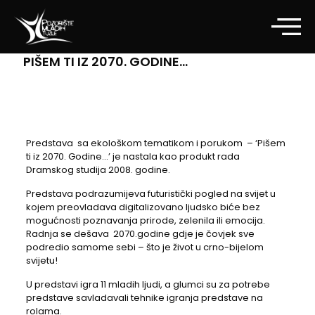
PIŠEM TI IZ 2070. GODINE…
Predstava sa ekološkom tematikom i porukom – ‘Pišem
ti iz 2070. Godine…’ je nastala kao produkt rada
Dramskog studija 2008. godine.
Predstava podrazumijeva futuristički pogled na svijet u
kojem preovladava digitalizovano ljudsko biće bez
mogućnosti poznavanja prirode, zelenila ili emocija.
Radnja se dešava 2070.godine gdje je čovjek sve
podredio samome sebi – što je život u crno-bijelom
svijetu!
U predstavi igra 11 mladih ljudi, a glumci su za potrebe
predstave savladavali tehnike igranja predstave na
rolama.