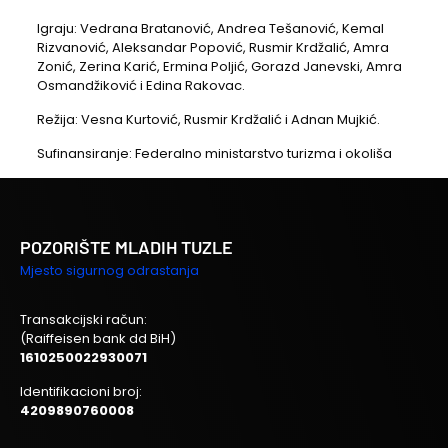
Igraju: Vedrana Bratanović, Andrea Tešanović, Kemal
Rizvanović, Aleksandar Popović, Rusmir Krdžalić, Amra
Zonić, Zerina Karić, Ermina Poljić, Gorazd Janevski, Amra
Osmandžiković i Edina Rakovac.
Režija: Vesna Kurtović, Rusmir Krdžalić i Adnan Mujkić.
Sufinansiranje: Federalno ministarstvo turizma i okoliša
POZORIŠTE MLADIH TUZLE
Mjesto sigurnog odrastanja
Transakcijski račun:
(Raiffeisen bank dd BiH)
1610250022930071
Identifikacioni broj:
4209890760008