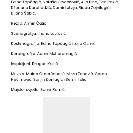
Edina Topčagić, Nataša Crvenković, Ajla Bina, Tea Rakić,
Dženana Karahodžić, Damir Lutvija, Riada Zejnilagić i
Dijana Šabić.
Režija: Armin Ćatić
Scenografija: Ilhana Latifović
Kostimografija: Edina Topčagić i Lejla Osmić
Koreografija: Admir Muharemagić
Inspicijent: Dragan Krstić
Muzika: Maida Omerćehajić, Mirza Tanović, Goran
Hećimović, Sanjin Đonlagić i Semir Tulić
Majstor svjetla: Semir Ramić