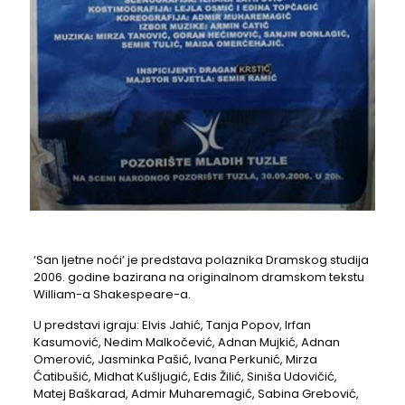
‘San ljetne noći’ je predstava polaznika Dramskog studija
2006. godine bazirana na originalnom dramskom tekstu
William-a Shakespeare-a.
U predstavi igraju: Elvis Jahić, Tanja Popov, Irfan
Kasumović, Nedim Malkočević, Adnan Mujkić, Adnan
Omerović, Jasminka Pašić, Ivana Perkunić, Mirza
Ćatibušić, Midhat Kušljugić, Edis Žilić, Siniša Udovičić,
Matej Baškarad, Admir Muharemagić, Sabina Grebović,