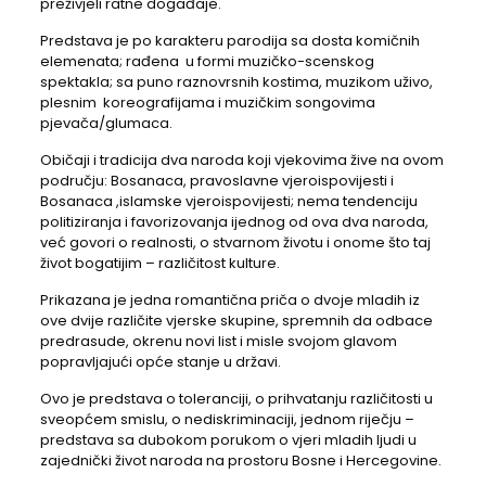
preživjeli ratne događaje.
Predstava je po karakteru parodija sa dosta komičnih
elemenata; rađena u formi muzičko-scenskog
spektakla; sa puno raznovrsnih kostima, muzikom uživo,
plesnim koreografijama i muzičkim songovima
pjevača/glumaca.
Običaji i tradicija dva naroda koji vjekovima žive na ovom
području: Bosanaca, pravoslavne vjeroispovijesti i
Bosanaca ,islamske vjeroispovijesti; nema tendenciju
politiziranja i favorizovanja ijednog od ova dva naroda,
već govori o realnosti, o stvarnom životu i onome što taj
život bogatijim – različitost kulture.
Prikazana je jedna romantična priča o dvoje mladih iz
ove dvije različite vjerske skupine, spremnih da odbace
predrasude, okrenu novi list i misle svojom glavom
popravljajući opće stanje u državi.
Ovo je predstava o toleranciji, o prihvatanju različitosti u
sveopćem smislu, o nediskriminaciji, jednom riječju –
predstava sa dubokom porukom o vjeri mladih ljudi u
zajednički život naroda na prostoru Bosne i Hercegovine.