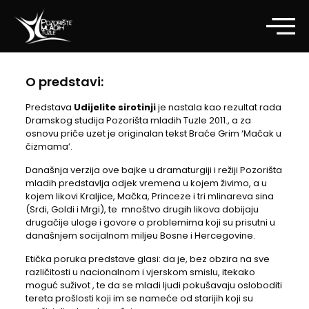
O predstavi:
Predstava
Udijelite sirotinji
je nastala kao rezultat rada
Dramskog studija Pozorišta mladih Tuzle 2011., a za
osnovu priče uzet je originalan tekst Braće Grim ‘Mačak u
čizmama’.
Današnja verzija ove bajke u dramaturgiji i režiji Pozorišta
mladih predstavlja odjek vremena u kojem živimo, a u
kojem likovi Kraljice, Mačka, Princeze i tri mlinareva sina
(Srdi, Goldi i Mrgi), te mnoštvo drugih likova dobijaju
drugačije uloge i govore o problemima koji su prisutni u
današnjem socijalnom miljeu Bosne i Hercegovine.
Etička poruka predstave glasi: da je, bez obzira na sve
različitosti u nacionalnom i vjerskom smislu, itekako
moguć suživot , te da se mladi ljudi pokušavaju osloboditi
tereta prošlosti koji im se nameće od starijih koji su