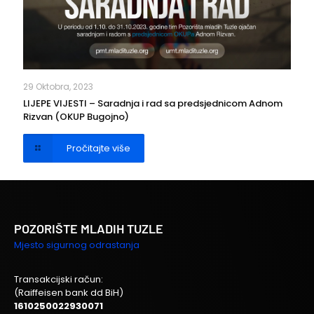
29 Oktobra, 2023
LIJEPE VIJESTI – Saradnja i rad sa predsjednicom Adnom
Rizvan (OKUP Bugojno)
Pročitajte više
POZORIŠTE MLADIH TUZLE
Mjesto sigurnog odrastanja
Transakcijski račun:
(Raiffeisen bank dd BiH)
1610250022930071