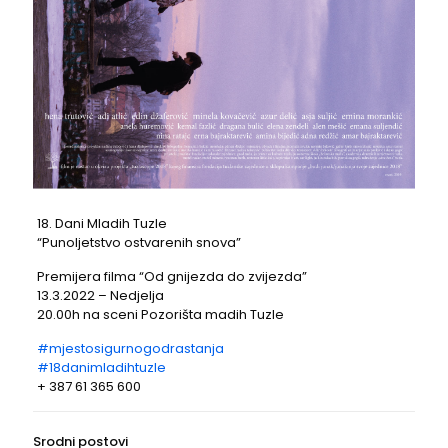
18. Dani Mladih Tuzle
“Punoljetstvo ostvarenih snova”
Premijera filma “Od gnijezda do zvijezda”
13.3.2022 – Nedjelja
20.00h na sceni Pozorišta madih Tuzle
#mjestosigurnogodrastanja
#18danimladihtuzle
+ 387 61 365 600
Srodni postovi