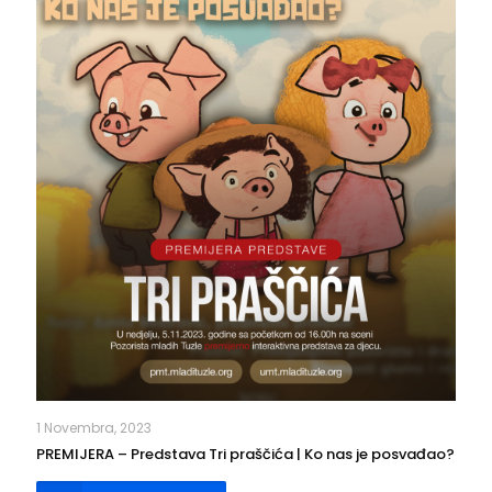
1 Novembra, 2023
PREMIJERA – Predstava Tri praščića | Ko nas je posvađao?