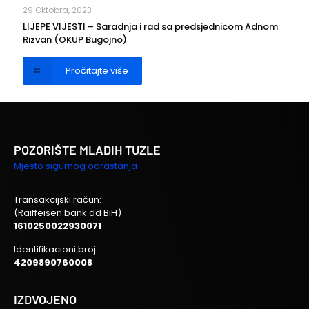
29 Oktobra, 2023
LIJEPE VIJESTI – Saradnja i rad sa predsjednicom Adnom
Rizvan (OKUP Bugojno)
Pročitajte više
POZORIŠTE MLADIH TUZLE
Mjesto sigurnog odrastanja
Transakcijski račun:
(Raiffeisen bank dd BiH)
1610250022930071
Identifikacioni broj:
4209890760008
IZDVOJENO