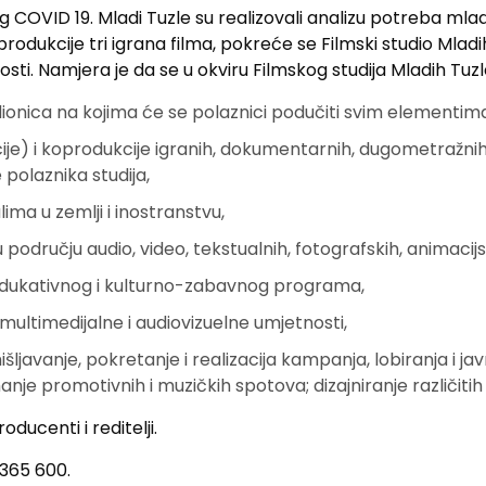
COVID 19. Mladi Tuzle su realizovali analizu potreba mladih
 produkcije tri igrana filma, pokreće se Filmski studio Mlad
sti. Namjera je da se u okviru Filmskog studija Mladih Tuzle
ionica na kojima će se polaznici podučiti svim elementima f
je) i koprodukcije igranih, dokumentarnih, dugometražnih, 
polaznika studija,
ima u zemlji i inostranstvu,
a u području audio, video, tekstualnih, fotografskih, animacijs
g, edukativnog i kulturno-zabavnog programa,
multimedijalne i audiovizuelne umjetnosti,
ljavanje, pokretanje i realizacija kampanja, lobiranja i jav
anje promotivnih i muzičkih spotova; dizajniranje različiti
oducenti i reditelji.
 365 600.