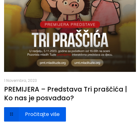
1 Novembra, 2023
PREMIJERA – Predstava Tri praščića |
Ko nas je posvađao?
Pročitajte više