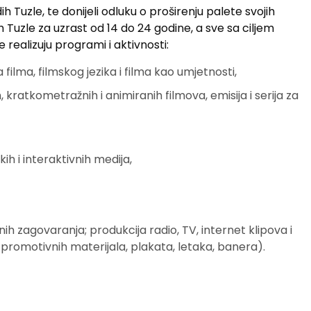
 Tuzle, te donijeli odluku o proširenju palete svojih
ih Tuzle za uzrast od 14 do 24 godine, a sve sa ciljem
 realizuju programi i aktivnosti:
ilma, filmskog jezika i filma kao umjetnosti,
kratkometražnih i animiranih filmova, emisija i serija za
kih i interaktivnih medija,
nih zagovaranja; produkcija radio, TV, internet klipova i
h promotivnih materijala, plakata, letaka, banera).