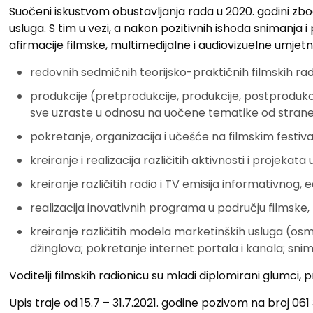
Suočeni iskustvom obustavljanja rada u 2020. godini zbog 
usluga. S tim u vezi, a nakon pozitivnih ishoda snimanja i
afirmacije filmske, multimedijalne i audiovizuelne umjetno
redovnih sedmičnih teorijsko-praktičnih filmskih rad
produkcije (pretprodukcije, produkcije, postprodukci
sve uzraste u odnosu na uočene tematike od strane 
pokretanje, organizacija i učešće na filmskim festival
kreiranje i realizacija različitih aktivnosti i projekat
kreiranje različitih radio i TV emisija informativno
realizacija inovativnih programa u području filmske, 
kreiranje različitih modela marketinških usluga (osmiš
džinglova; pokretanje internet portala i kanala; snim
Voditelji filmskih radionicu su mladi diplomirani glumci, pr
Upis traje od 15.7 – 31.7.2021. godine pozivom na broj 061