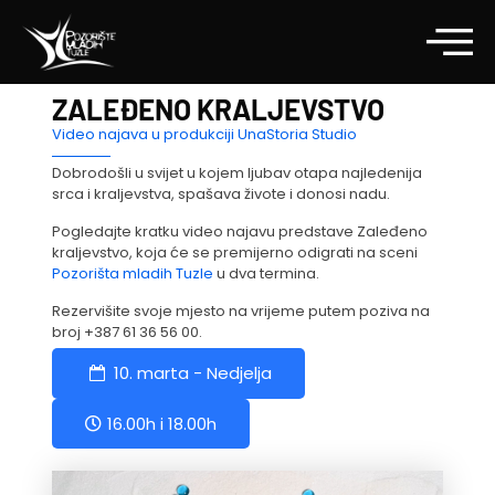
ZALEĐENO KRALJEVSTVO
Video najava u produkciji
UnaStoria Studio
Dobrodošli u svijet u kojem ljubav otapa najledenija
srca i kraljevstva, spašava živote i donosi nadu.
Pogledajte kratku video najavu predstave Zaleđeno
kraljevstvo, koja će se premijerno odigrati na sceni
Pozorišta mladih Tuzle
u dva termina.
Rezervišite svoje mjesto na vrijeme putem poziva na
broj
+387 61 36 56 00
.
10. marta - Nedjelja
16.00h i 18.00h