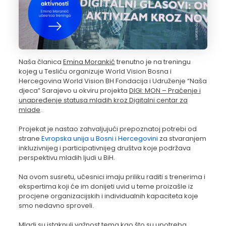
Naša članica
Emina Morankić
trenutno je na treningu
kojeg u Tesliću organizuje
World Vision Bosna i
Hercegovina
World Vision BH Fondacija i
Udruženje “Naša
djeca” Sarajevo
u okviru projekta
DIGI: MON – Praćenje i
unapređenje statusa mladih kroz Digitalni centar za
mlade
.
Projekat je nastao zahvaljujući prepoznatoj potrebi od
strane
Evropska unija u Bosni i Hercegovini
za stvaranjem
inkluzivnijeg i participativnijeg društva koje podržava
perspektivu mladih ljudi u BiH.
Na ovom susretu, učesnici imaju priliku raditi s trenerima i
ekspertima koji će im donijeti uvid u teme proizašle iz
procjene organizacijskih i individualnih kapaciteta koje
smo nedavno sproveli.
Mladi su istaknuli važnost tema kao što su upotreba