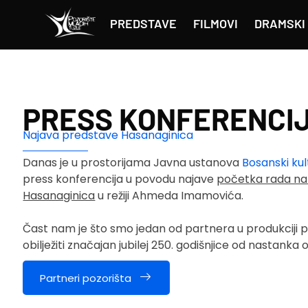
PREDSTAVE
FILMOVI
DRAMSKI 
PRESS KONFERENCI
Najava predstave Hasanaginica
Danas je u prostorijama
Javna ustanova
Bosanski kul
press konferencija u povodu najave
početka rada na 
Hasanaginica
u režiji Ahmeda Imamovića.
Čast nam je što smo jedan od partnera u produkciji 
obilježiti značajan jubilej 250. godišnjice od nastanka
Partneri pozorišta