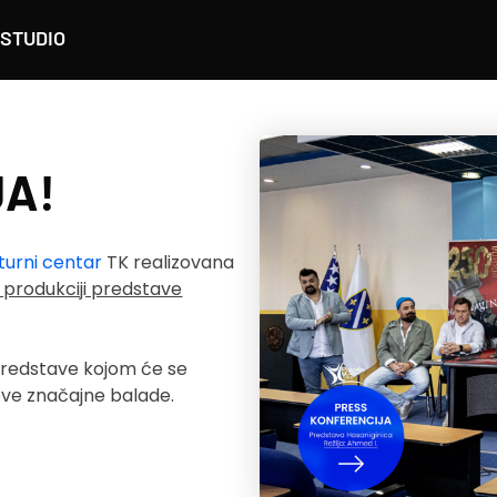
STUDIO
JA!
turni centar
TK
realizovana
produkciji predstave
predstave kojom će se
 ove značajne balade.