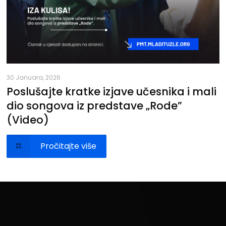
30 Januara, 2026
Poslušajte kratke izjave učesnika i mali
dio songova iz predstave „Rode”
(Video)
Pročitajte više