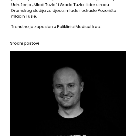
Udruženja „Mladi Tuzle“ i Grada Tuzla i lider u radu
Dramskog studija za djecu, mlade i odrasle Pozorišta
mladih Tuzle.
Trenutno je zaposlen u Poliklinici Medical Irac.
Srodni postovi