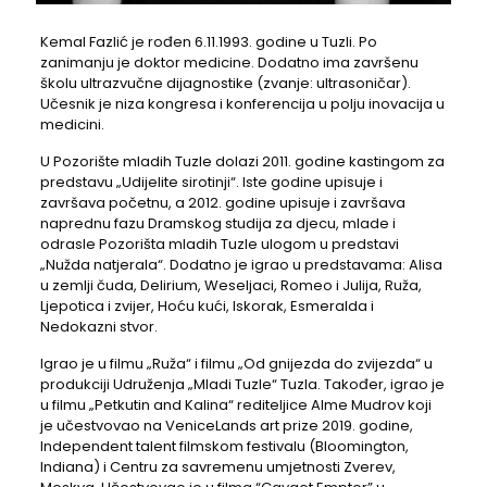
Kemal Fazlić je rođen 6.11.1993. godine u Tuzli. Po
zanimanju je doktor medicine. Dodatno ima završenu
školu ultrazvučne dijagnostike (zvanje: ultrasoničar).
Učesnik je niza kongresa i konferencija u polju inovacija u
medicini.
U Pozorište mladih Tuzle dolazi 2011. godine kastingom za
predstavu „Udijelite sirotinji“. Iste godine upisuje i
završava početnu, a 2012. godine upisuje i završava
naprednu fazu Dramskog studija za djecu, mlade i
odrasle Pozorišta mladih Tuzle ulogom u predstavi
„Nužda natjerala“. Dodatno je igrao u predstavama: Alisa
u zemlji čuda, Delirium, Weseljaci, Romeo i Julija, Ruža,
Ljepotica i zvijer, Hoću kući, Iskorak, Esmeralda i
Nedokazni stvor.
Igrao je u filmu „Ruža“ i filmu „Od gnijezda do zvijezda“ u
produkciji Udruženja „Mladi Tuzle“ Tuzla. Također, igrao je
u filmu „Petkutin and Kalina“ rediteljice Alme Mudrov koji
je učestvovao na VeniceLands art prize 2019. godine,
Independent talent filmskom festivalu (Bloomington,
Indiana) i Centru za savremenu umjetnosti Zverev,