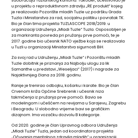
saobraćaja Tuzlanskog kantona. Također, učestvovao je
u projektu o reproduktivnom zdravlju „RE produkt“ kojeg
je realizovalo Pozorište mladih Tuzle uz podršku Grada
Tuzla i Ministarstva za rad, socijalnu politiku i povratak TK.
Bio je član tima projekta TUZLASCOPE 2018/2019. u
organizaciji Udruženja „Mladi Tuzle“ Tuzla. Osposobljen je
za markiranta povreda pri pružanju prve pomoći, te je
2017. godine bio učesnik NATO vježbe koja se realizovala
u Tuzli u organizaciji Ministarstva sigurnosti BiH.
Za svoj rad u Udruženju „Mladi Tuzle“ i Pozorištu mladih
Tuzle dobitnik je priznanja za Najbolju ulogu za lik
Samanthe u predstavi „Weseljaci“ (2017) i nagrade za
Najaktivnijeg člana za 2018. godinu.
Ranije je trenirao odbojku, košarku i karate. Bio je član
Crvenom križa Općine Srebrenik i učesnik niza
takmičenja iz pružanja prve pomoći. Bavio se
modelingom i učešćem na revijama u Sarajevu, Zagrebu
i Beogradu. U slobodno vrijeme bavi se grafičkim
dizajnom. Ima vozačku dozvolu B kategorije.
Od 2020. godine je član Upravnog odbora Udruženja
„Mladi Tuzle“ Tuzla, jedan od koordinatora projekta
„Očuvanja mentalnog zdravlja mladih“ u organizaciji