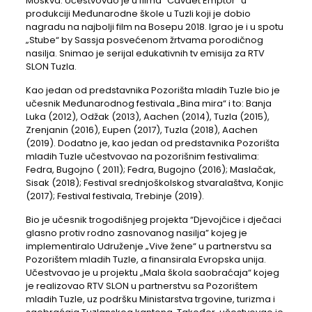
Moskva. Učestvovao je u filma “Cavaet Emptor” u
produkciji Međunarodne škole u Tuzli koji je dobio
nagradu na najbolji film na Bosepu 2018. Igrao je i u spotu
„Stube“ by Sassja posvećenom žrtvama porodičnog
nasilja. Snimao je serijal edukativnih tv emisija za RTV
SLON Tuzla.
Kao jedan od predstavnika Pozorišta mladih Tuzle bio je
učesnik Međunarodnog festivala „Bina mira“ i to: Banja
Luka (2012), Odžak (2013), Aachen (2014), Tuzla (2015),
Zrenjanin (2016), Eupen (2017), Tuzla (2018), Aachen
(2019). Dodatno je, kao jedan od predstavnika Pozorišta
mladih Tuzle učestvovao na pozorišnim festivalima:
Fedra, Bugojno ( 2011); Fedra, Bugojno (2016); Maslačak,
Sisak (2018); Festival srednjoškolskog stvaralaštva, Konjic
(2017); Festival festivala, Trebinje (2019).
Bio je učesnik trogodišnjeg projekta “Djevojčice i dječaci
glasno protiv rodno zasnovanog nasilja” kojeg je
implementiralo Udruženje „Vive žene“ u partnerstvu sa
Pozorištem mladih Tuzle, a finansirala Evropska unija.
Učestvovao je u projektu „Mala škola saobraćaja“ kojeg
je realizovao RTV SLON u partnerstvu sa Pozorištem
mladih Tuzle, uz podršku Ministarstva trgovine, turizma i