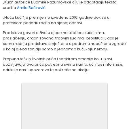
„Kući“ autorice Ljudmile Razumovske čiju je adaptaciju teksta
uradila
Amila Beširović
.
„Hoću kući“ je premijerno izvedena 2016. godine dok se u
proteklom periodu radilo na njenoj obnovi.
Predstava govori o životu djece na ulici, beskućnicima,
prosjačenju, organizovanoj trgovini ljudima i prostituciji, dok je
sama radnja predstave smještena u podrumu napuštene zgrade
u kojoj djeca sanjaju samo o jednom: o kući koju nemaju.
Prepuna teških životnih priča i spektrom emocija koju likovi
doživljavaju, ova priča potrebna svima nama, uči nas i informiše,
edukuje nas i upozorava te pokreće na akciju.