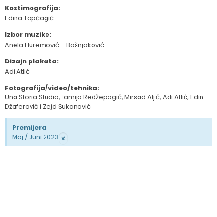
Kostimografija:
Edina Topčagić
Izbor muzike:
Anela Huremović – Bošnjaković
Dizajn plakata:
Adi Atlić
Fotografija/video/tehnika:
Una Storia Studio, Lamija Redžepagić, Mirsad Aljić, Adi Atlić, Edin
Džaferović i Zejd Sukanović
Premijera
×
Maj / Juni 2023