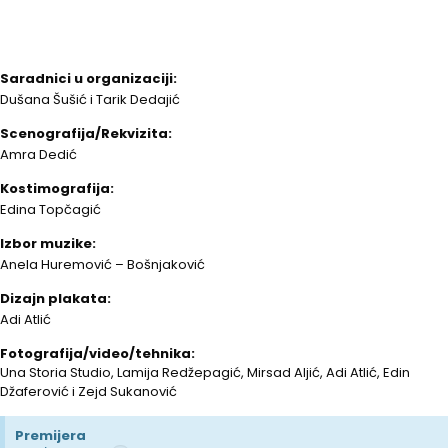
Saradnici u organizaciji:
Dušana Šušić i Tarik Dedajić
Scenografija/Rekvizita:
Amra Dedić
Kostimografija:
Edina Topčagić
Izbor muzike:
Anela Huremović – Bošnjaković
Dizajn plakata:
Adi Atlić
Fotografija/video/tehnika:
Una Storia Studio, Lamija Redžepagić, Mirsad Aljić, Adi Atlić, Edin
Džaferović i Zejd Sukanović
Premijera