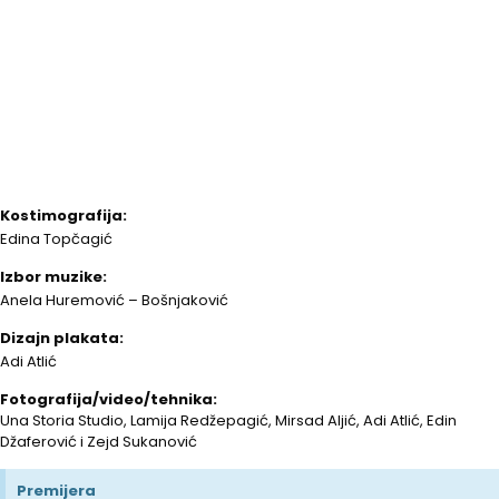
Kostimografija:
Edina Topčagić
Izbor muzike:
Anela Huremović – Bošnjaković
Dizajn plakata:
Adi Atlić
Fotografija/video/tehnika:
Una Storia Studio, Lamija Redžepagić, Mirsad Aljić, Adi Atlić, Edin
Džaferović i Zejd Sukanović
Premijera