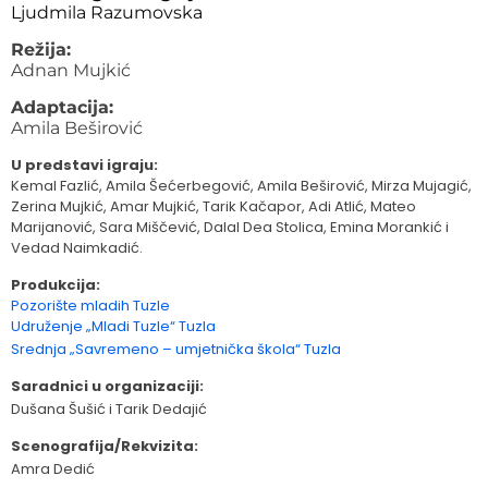
Ljudmila Razumovska
Režija:
Adnan Mujkić
Adaptacija:
Amila Beširović
U predstavi igraju:
Kemal Fazlić, Amila Šećerbegović, Amila Beširović, Mirza Mujagić,
Zerina Mujkić, Amar Mujkić, Tarik Kačapor, Adi Atlić, Mateo
Marijanović, Sara Miščević, Dalal Dea Stolica, Emina Morankić i
Vedad Naimkadić.
Produkcija:
Pozorište mladih Tuzle
Udruženje „Mladi Tuzle“ Tuzla
Srednja „Savremeno – umjetnička škola“ Tuzla
Saradnici u organizaciji:
Dušana Šušić i Tarik Dedajić
Scenografija/Rekvizita:
Amra Dedić