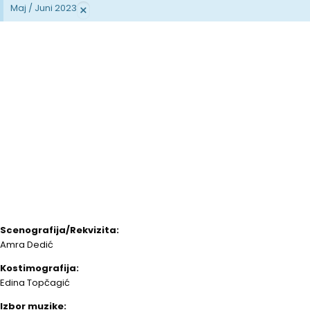
×
Maj / Juni 2023
Scenografija/Rekvizita:
Amra Dedić
Kostimografija:
Edina Topčagić
Izbor muzike: